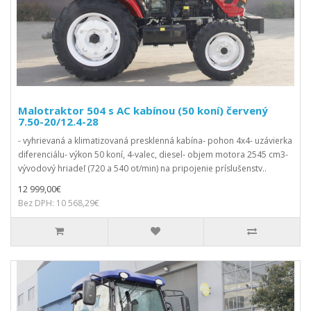
Malotraktor 504 s AC kabínou (50 koní) červený
7.50-20/12.4-28
- vyhrievaná a klimatizovaná presklenná kabína- pohon 4x4- uzávierka
diferenciálu- výkon 50 koní, 4-valec, diesel- objem motora 2545 cm3-
vývodový hriadeľ (720 a 540 ot/min) na pripojenie príslušenstv..
12 999,00€
Bez DPH: 10 568,29€