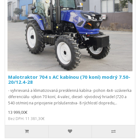
Malotraktor 704 s AC kabínou (70 koní) modrý 7.50-
20/12.4-28
- vyhrievaná a klimatizovaná presklenná kabína- pohon 4x4- uzávierka
diferenciálu- výkon 70 koní, 4-valec, diesel- vývodový hriadeľ (720 a
540 ot/min) na pripojenie príslušenstva- 8 rýchlostí dopredu,..
13 999,00€
Bez DPH: 11 381,30€