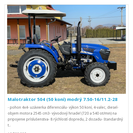
Malotraktor 504 (50 koní) modrý 7.50-16/11.2-28
- pohon 4x4- uzávierka diferenciálu- výkon 50 koní, 4-valec, diesel-
objem motora 2545 cm3- vývodový hriadeľ (720 a 540 ot/min) na
pripojenie príslušenstva- 8 rýchlostí dopredu, 2 dozadu- štandardný
t..