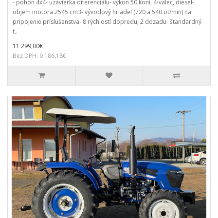
- pohon 4x4- uzávierka diferenciálu- výkon 50 koní, 4-valec, diesel-
objem motora 2545 cm3- vývodový hriadeľ (720 a 540 ot/min) na
pripojenie príslušenstva- 8 rýchlostí dopredu, 2 dozadu- štandardný
t..
11 299,00€
Bez DPH: 9 186,18€