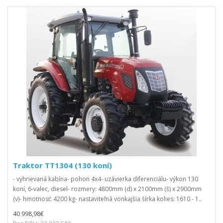
Traktor TT1304 (130 koní)
- vyhrievaná kabína- pohon 4x4- uzávierka diferenciálu- výkon 130
koní, 6-valec, diesel- rozmery: 4800mm (d) x 2100mm (š) x 2900mm
(v)- hmotnosť: 4200 kg- nastaviteľná vonkajšia šírka kolies: 1610 - 1..
40 998,98€