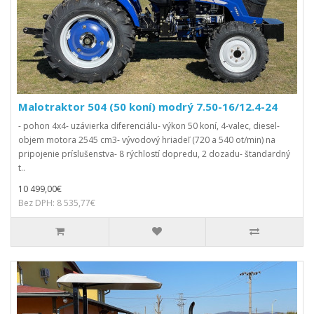
Malotraktor 504 (50 koní) modrý 7.50-16/12.4-24
- pohon 4x4- uzávierka diferenciálu- výkon 50 koní, 4-valec, diesel-
objem motora 2545 cm3- vývodový hriadeľ (720 a 540 ot/min) na
pripojenie príslušenstva- 8 rýchlostí dopredu, 2 dozadu- štandardný
t..
10 499,00€
Bez DPH: 8 535,77€