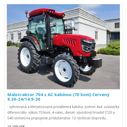
Malotraktor 704 s AC kabínou (70 koní) červený
8.30-24/14.9-30
- vyhrievaná a klimatizovaná presklenná kabína- pohon 4x4- uzávierka
diferenciálu- výkon 70 koní, 4-valec, diesel- vývodový hriadeľ (720 a
540 ot/min) na pripojenie príslušenstva- 12 rýchlostí dopredu..
18 499,00€