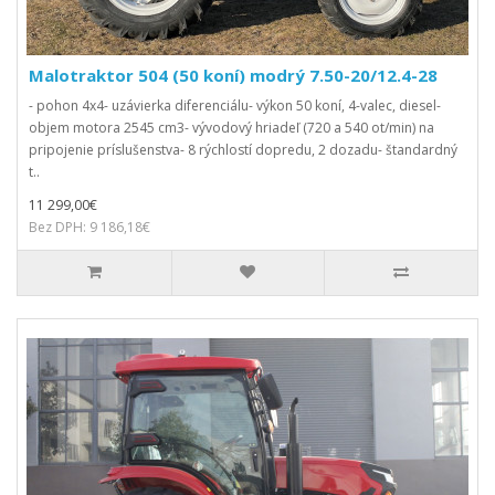
Malotraktor 504 (50 koní) modrý 7.50-20/12.4-28
- pohon 4x4- uzávierka diferenciálu- výkon 50 koní, 4-valec, diesel-
objem motora 2545 cm3- vývodový hriadeľ (720 a 540 ot/min) na
pripojenie príslušenstva- 8 rýchlostí dopredu, 2 dozadu- štandardný
t..
11 299,00€
Bez DPH: 9 186,18€