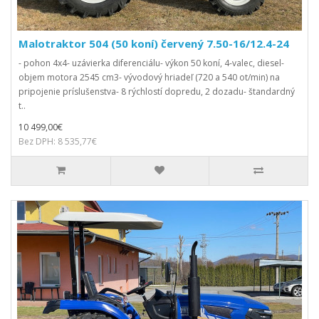
Malotraktor 504 (50 koní) červený 7.50-16/12.4-24
- pohon 4x4- uzávierka diferenciálu- výkon 50 koní, 4-valec, diesel-
objem motora 2545 cm3- vývodový hriadeľ (720 a 540 ot/min) na
pripojenie príslušenstva- 8 rýchlostí dopredu, 2 dozadu- štandardný
t..
10 499,00€
Bez DPH: 8 535,77€