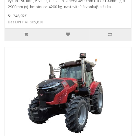
výkon 150 koní, 6-valec, diesel- rozmery: 4800mm (d) x 2100mm (š) x
2900mm (v)- hmotnosť: 4200 kg- nastaviteľná vonkajšia šírka k..
51 248,97€
Bez DPH: 41 665,83€