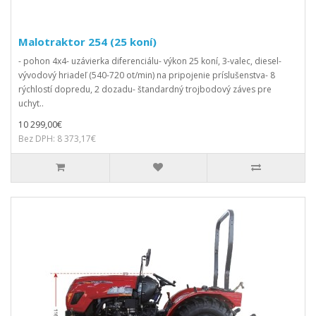
Malotraktor 254 (25 koní)
- pohon 4x4- uzávierka diferenciálu- výkon 25 koní, 3-valec, diesel-
vývodový hriadeľ (540-720 ot/min) na pripojenie príslušenstva- 8
rýchlostí dopredu, 2 dozadu- štandardný trojbodový záves pre
uchyt..
10 299,00€
Bez DPH: 8 373,17€