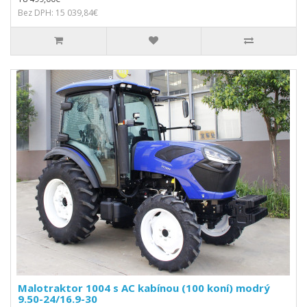
Bez DPH: 15 039,84€
Malotraktor 1004 s AC kabínou (100 koní) modrý
9.50-24/16.9-30