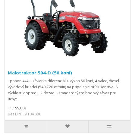
Malotraktor 504-D (50 koní)
- pohon 4x4- uzávierka diferenciálu- výkon 50 koní, 4-valec, diesel-
vývodový hriadeľ (540-720 ot/min) na pripojenie príslušenstva- 8
rýchlostí dopredu, 2 dozadu- štandardný trojbodový záves pre
uchyt..
11 199,00€
Bez DPH: 9 104,88€