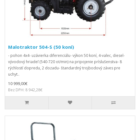
Malotraktor 504-S (50 koní)
- pohon 4x4- uzávierka diferenciálu- výkon 50 koní, 4-valec, diesel-
vývodový hriadeľ (540-720 ot/min) na pripojenie príslušenstva- 8
rýchlostí dopredu, 2 dozadu- štandardný trojbodový záves pre
uchyt..
10 999,00€
Bez DPH: 8 942,28€