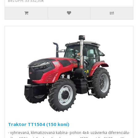
Bez DPH: 33 332,50€
Traktor TT1504 (150 koní)
- vyhrievaná, klimatizovaná kabína- pohon 4x4- uzávierka diferenciálu-