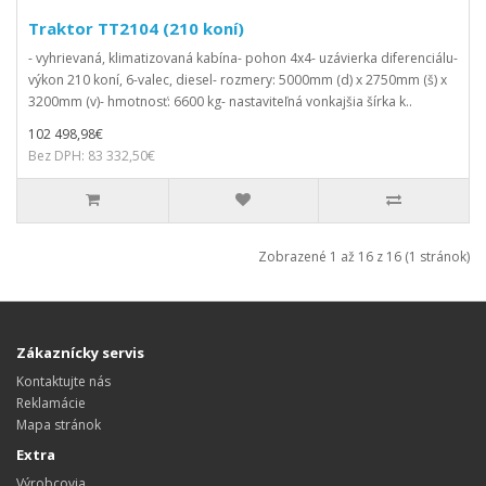
Traktor TT2104 (210 koní)
- vyhrievaná, klimatizovaná kabína- pohon 4x4- uzávierka diferenciálu-
výkon 210 koní, 6-valec, diesel- rozmery: 5000mm (d) x 2750mm (š) x
3200mm (v)- hmotnosť: 6600 kg- nastaviteľná vonkajšia šírka k..
102 498,98€
Bez DPH: 83 332,50€
Zobrazené 1 až 16 z 16 (1 stránok)
Zákaznícky servis
Kontaktujte nás
Reklamácie
Mapa stránok
Extra
Výrobcovia