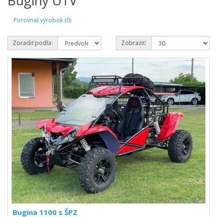
Buginy UTV
Porovnať výrobok (0)
Zoradiť podľa:
Zobraziť:
Bugina 1100 s ŠPZ