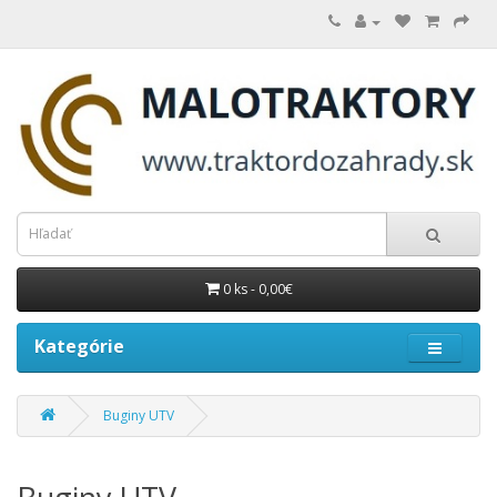
0 ks - 0,00€
Kategórie
Buginy UTV