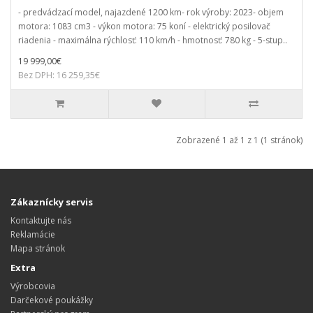
- predvádzací model, najazdené 1200 km- rok výroby: 2023- objem
motora: 1083 cm3 - výkon motora: 75 koní - elektrický posilovač
riadenia - maximálna rýchlosť: 110 km/h - hmotnosť: 780 kg - 5-stup..
19 999,00€
Bez DPH: 16 259,35€
Zobrazené 1 až 1 z 1 (1 stránok)
Zákaznícky servis
Kontaktujte nás
Reklamácie
Mapa stránok
Extra
Výrobcovia
Darčekové poukážky